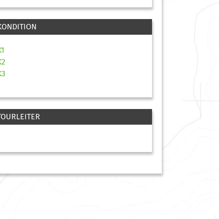
KONDITION
K1
K2
K3
TOURLEITER