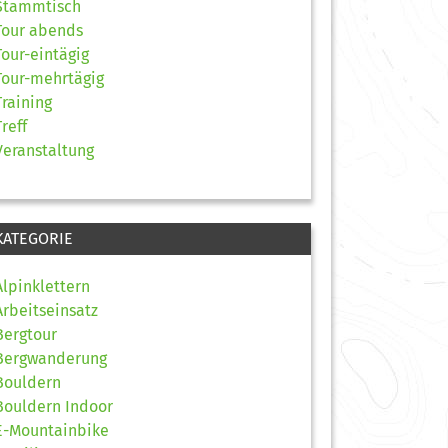
Stammtisch
Tour abends
Tour-eintägig
Tour-mehrtägig
Training
Treff
Veranstaltung
KATEGORIE
Alpinklettern
Arbeitseinsatz
Bergtour
Bergwanderung
Bouldern
Bouldern Indoor
E-Mountainbike