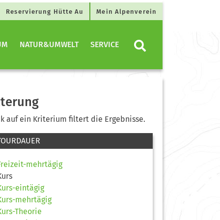
Reservierung Hütte Au
Mein Alpenverein
UM
NATUR&UMWELT
SERVICE
lterung
ck auf ein Kriterium filtert die Ergebnisse.
TOURDAUER
Freizeit-mehrtägig
Kurs
Kurs-eintägig
Kurs-mehrtägig
Kurs-Theorie