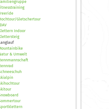
Familiengruppe
Fitnesstraining
Freeride
Hochtour/Gletschertour
JDAV
Klettern Indoor
Klettersteig
Langlauf
Mountainbike
Natur & Umwelt
Rennmannschaft
Rennrad
Schneeschuh
Skialpin
Skihochtour
Skitour
Snowboard
Sommertour
Sportklettern