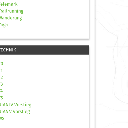
Telemark
Trailrunning
Wanderung
Yoga
TECHNIK
T0
T1
T2
T3
T4
T5
UIAA IV Vorstieg
UIAA V Vorstieg
WS