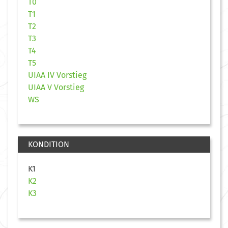
T0
T1
T2
T3
T4
T5
UIAA IV Vorstieg
UIAA V Vorstieg
WS
KONDITION
K1
K2
K3