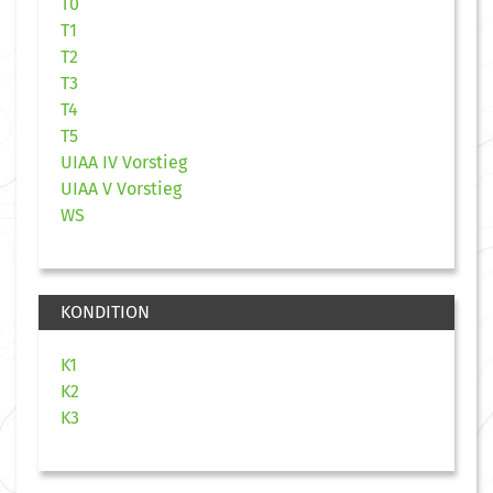
T0
T1
T2
T3
T4
T5
UIAA IV Vorstieg
UIAA V Vorstieg
WS
KONDITION
K1
K2
K3