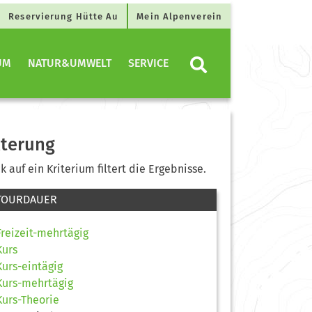
Reservierung Hütte Au
Mein Alpenverein
UM
NATUR&UMWELT
SERVICE
lterung
ck auf ein Kriterium filtert die Ergebnisse.
TOURDAUER
Freizeit-mehrtägig
Kurs
Kurs-eintägig
Kurs-mehrtägig
Kurs-Theorie