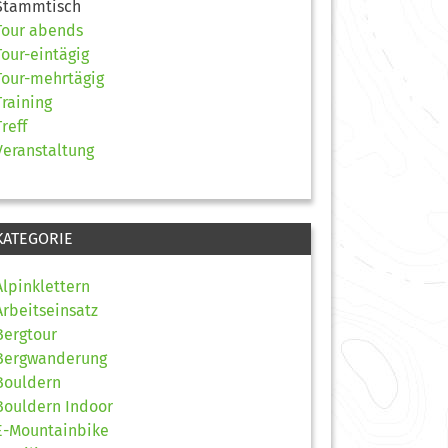
Stammtisch
Tour abends
Tour-eintägig
Tour-mehrtägig
Training
Treff
Veranstaltung
KATEGORIE
Alpinklettern
Arbeitseinsatz
Bergtour
Bergwanderung
Bouldern
Bouldern Indoor
E-Mountainbike