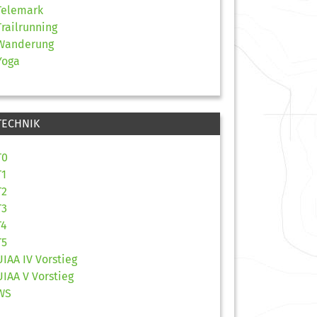
Telemark
Trailrunning
Wanderung
Yoga
TECHNIK
T0
T1
T2
T3
T4
T5
UIAA IV Vorstieg
UIAA V Vorstieg
WS