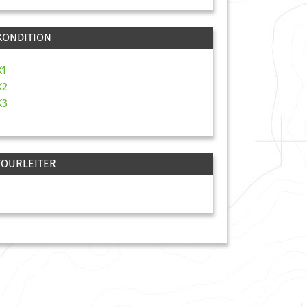
KONDITION
K1
K2
K3
TOURLEITER