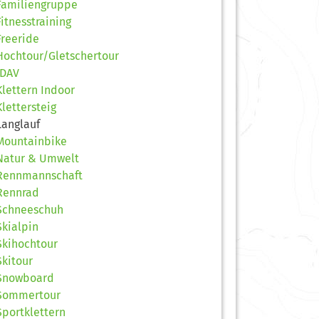
Familiengruppe
Fitnesstraining
Freeride
Hochtour/Gletschertour
JDAV
Klettern Indoor
Klettersteig
Langlauf
Mountainbike
Natur & Umwelt
Rennmannschaft
Rennrad
Schneeschuh
Skialpin
Skihochtour
Skitour
Snowboard
Sommertour
Sportklettern