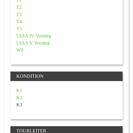
T1
T2
T3
T4
T5
UIAA IV Vorstieg
UIAA V Vorstieg
WS
KONDITION
K1
K2
K3
TOURLEITER