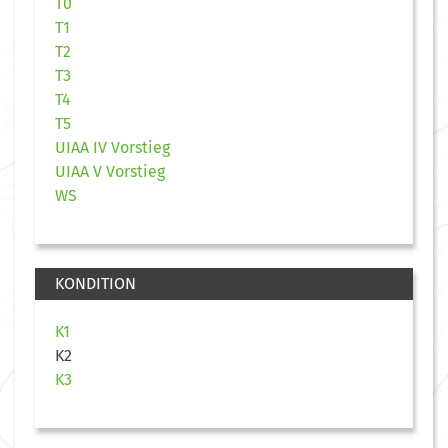
T0
T1
T2
T3
T4
T5
UIAA IV Vorstieg
UIAA V Vorstieg
WS
KONDITION
K1
K2
K3