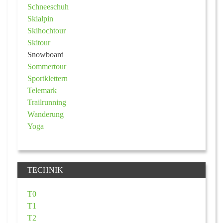
Schneeschuh
Skialpin
Skihochtour
Skitour
Snowboard
Sommertour
Sportklettern
Telemark
Trailrunning
Wanderung
Yoga
TECHNIK
T0
T1
T2