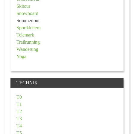
Skitour
Snowboard
Sommertour
Sportklettern
Telemark
Trailrunning
Wanderung
Yoga
TECHNIK
T0
T1
T2
T3
T4
T5