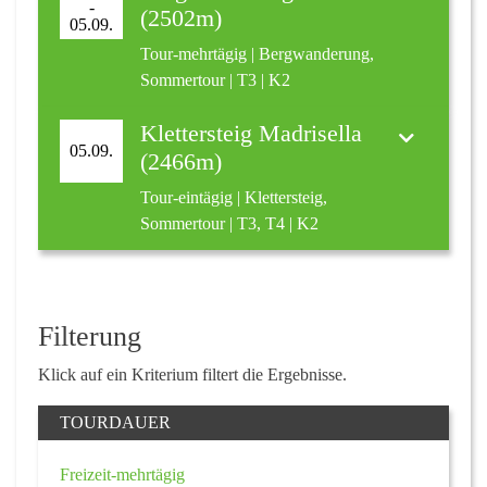
-
(2502m)
05.09.
Tour-mehrtägig | Bergwanderung,
Sommertour | T3 | K2
Klettersteig Madrisella
05.09.
(2466m)
Tour-eintägig | Klettersteig,
Sommertour | T3, T4 | K2
Filterung
Klick auf ein Kriterium filtert die Ergebnisse.
TOURDAUER
Freizeit-mehrtägig