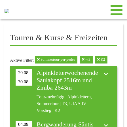
Touren & Kurse & Freizeiten
Sommertour-per-pedes
=t3
K2
Aktive Filter:
Alpinkletterwochenende
29.08.
-
Saulakopf 2516m und
30.08.
Zimba 2643m
Tour-mehrtägig | Alpinklettern,
Sommertour | T3, UIAA IV
Vorstieg | K2
Bergwanderung Säntis
04.09.