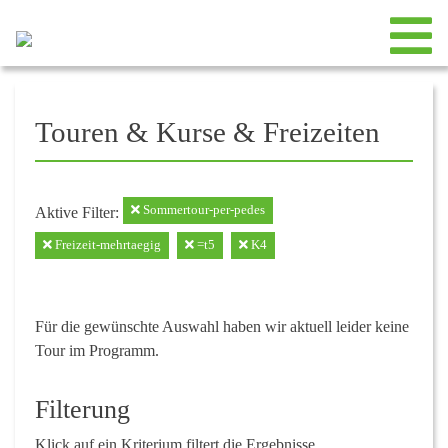
Touren & Kurse & Freizeiten
Sommertour-per-pedes
Aktive Filter:
Freizeit-mehrtaegig
=t5
K4
Für die gewünschte Auswahl haben wir aktuell leider keine
Tour im Programm.
Filterung
Klick auf ein Kriterium filtert die Ergebnisse.