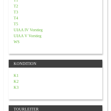
T1
T2
T3
T4
T5
UIAA IV Vorstieg
UIAA V Vorstieg
WS
KONDITION
K1
K2
K3
TOURLEITER