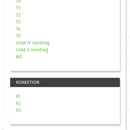
T0
T1
T2
T3
T4
T5
UIAA IV Vorstieg
UIAA V Vorstieg
WS
KONDITION
K1
K2
K3