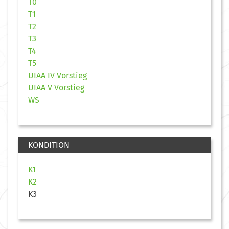
T0
T1
T2
T3
T4
T5
UIAA IV Vorstieg
UIAA V Vorstieg
WS
KONDITION
K1
K2
K3