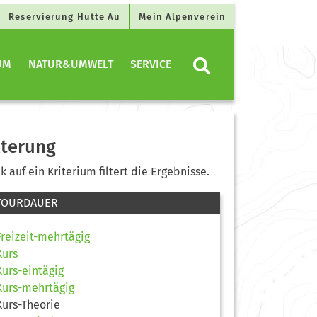
Reservierung Hütte Au
Mein Alpenverein
UM
NATUR&UMWELT
SERVICE
lterung
ck auf ein Kriterium filtert die Ergebnisse.
TOURDAUER
Freizeit-mehrtägig
Kurs
Kurs-eintägig
Kurs-mehrtägig
Kurs-Theorie