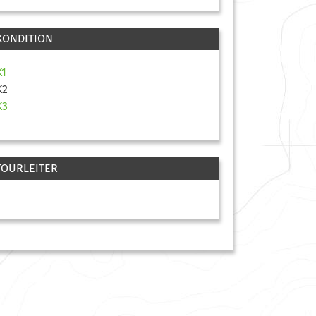
KONDITION
K1
K2
K3
TOURLEITER