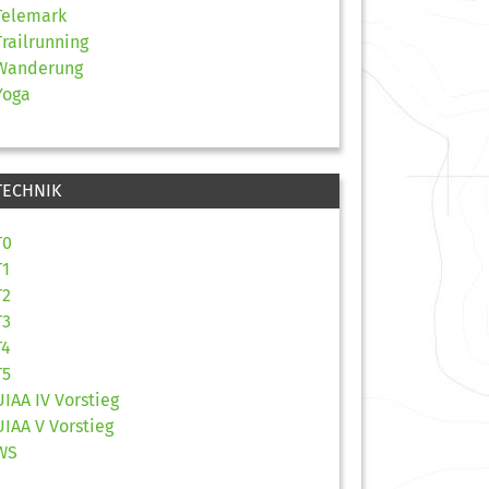
Telemark
Trailrunning
Wanderung
Yoga
TECHNIK
T0
T1
T2
T3
T4
T5
UIAA IV Vorstieg
UIAA V Vorstieg
WS