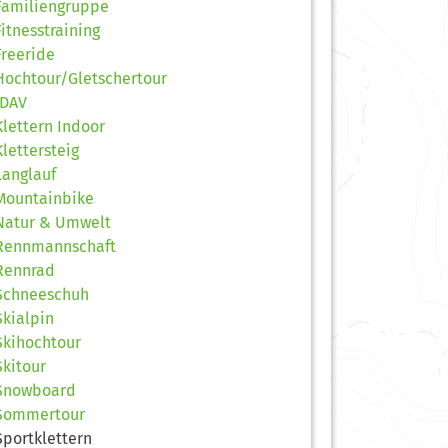
Familiengruppe
Fitnesstraining
Freeride
Hochtour/Gletschertour
JDAV
Klettern Indoor
Klettersteig
Langlauf
Mountainbike
Natur & Umwelt
Rennmannschaft
Rennrad
Schneeschuh
Skialpin
Skihochtour
Skitour
Snowboard
Sommertour
Sportklettern