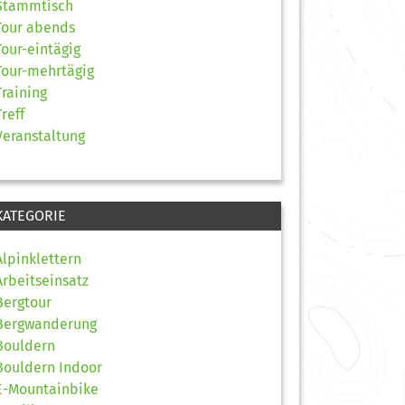
Stammtisch
Tour abends
Tour-eintägig
Tour-mehrtägig
Training
Treff
Veranstaltung
KATEGORIE
Alpinklettern
Arbeitseinsatz
Bergtour
Bergwanderung
Bouldern
Bouldern Indoor
E-Mountainbike