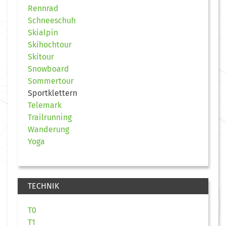
Rennrad
Schneeschuh
Skialpin
Skihochtour
Skitour
Snowboard
Sommertour
Sportklettern
Telemark
Trailrunning
Wanderung
Yoga
TECHNIK
T0
T1