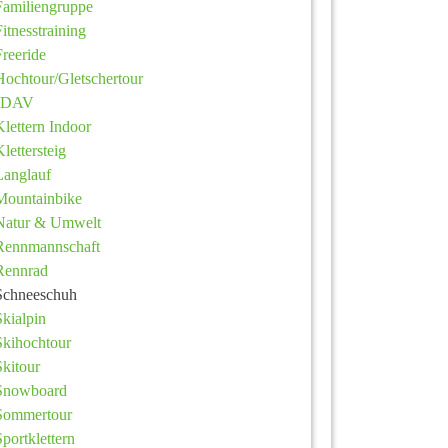
Familiengruppe
Fitnesstraining
Freeride
Hochtour/Gletschertour
JDAV
Klettern Indoor
Klettersteig
Langlauf
Mountainbike
Natur & Umwelt
Rennmannschaft
Rennrad
Schneeschuh
Skialpin
Skihochtour
Skitour
Snowboard
Sommertour
Sportklettern