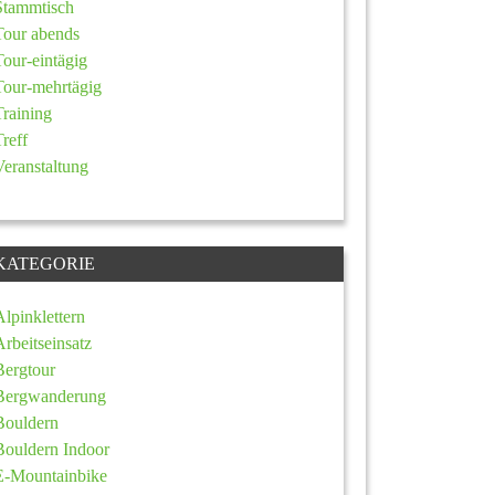
Stammtisch
Tour abends
Tour-eintägig
Tour-mehrtägig
Training
Treff
Veranstaltung
KATEGORIE
Alpinklettern
Arbeitseinsatz
Bergtour
Bergwanderung
Bouldern
Bouldern Indoor
E-Mountainbike