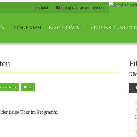
Kontakt
info@dav-ueberlingen.de
EN
PROGRAMM
BERGHEIM AU
VEREINS- U. KLE
ten
Fi
Klic
v-vorstieg
K1
eider keine Tour im Programm.