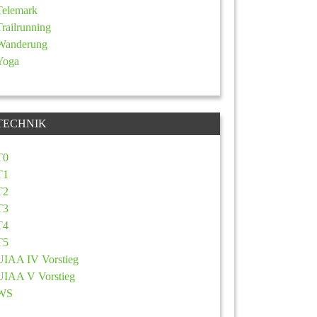
Telemark
Trailrunning
Wanderung
Yoga
TECHNIK
T0
T1
T2
T3
T4
T5
UIAA IV Vorstieg
UIAA V Vorstieg
WS