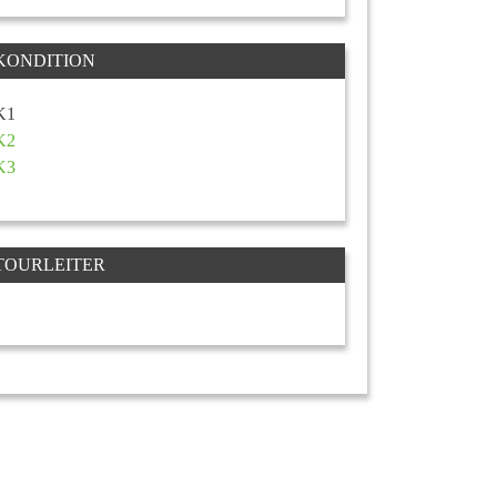
KONDITION
K1
K2
K3
TOURLEITER