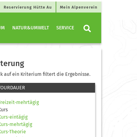
Reservierung Hütte Au
Mein Alpenverein
UM
NATUR&UMWELT
SERVICE
lterung
ck auf ein Kriterium filtert die Ergebnisse.
TOURDAUER
Freizeit-mehrtägig
Kurs
Kurs-eintägig
Kurs-mehrtägig
Kurs-Theorie