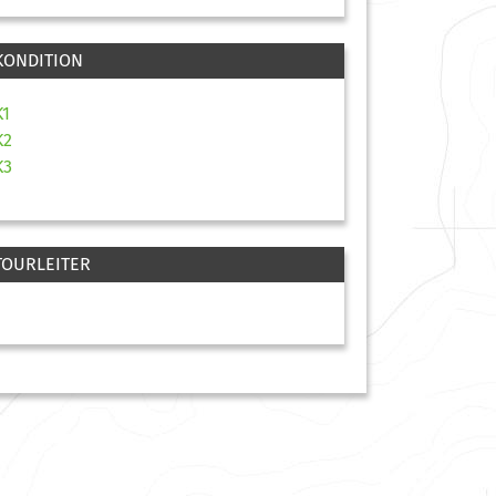
KONDITION
K1
K2
K3
TOURLEITER