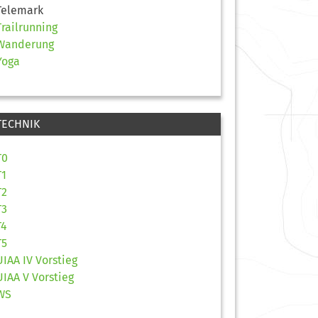
Telemark
Trailrunning
Wanderung
Yoga
TECHNIK
T0
T1
T2
T3
T4
T5
UIAA IV Vorstieg
UIAA V Vorstieg
WS