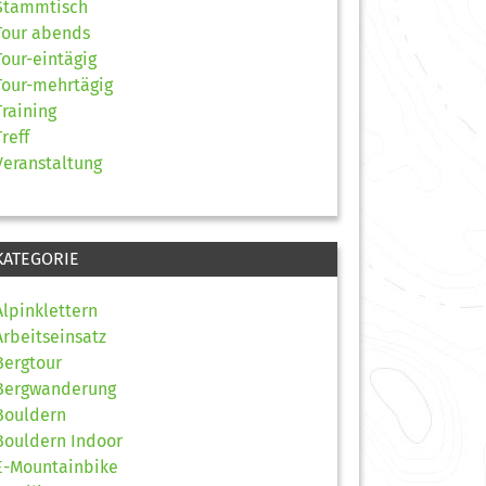
Stammtisch
Tour abends
Tour-eintägig
Tour-mehrtägig
Training
Treff
Veranstaltung
KATEGORIE
Alpinklettern
Arbeitseinsatz
Bergtour
Bergwanderung
Bouldern
Bouldern Indoor
E-Mountainbike