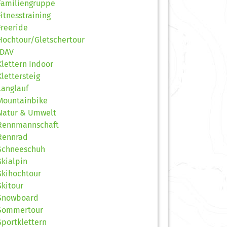
Familiengruppe
Fitnesstraining
Freeride
Hochtour/Gletschertour
JDAV
Klettern Indoor
Klettersteig
Langlauf
Mountainbike
Natur & Umwelt
Rennmannschaft
Rennrad
Schneeschuh
Skialpin
Skihochtour
Skitour
Snowboard
Sommertour
Sportklettern