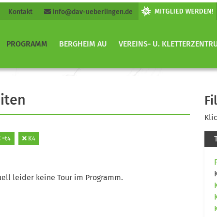
Kontakt
info@dav-ueberlingen.de
PROGRAMM
BERGHEIM AU
VEREINS- U. KLETTERZENTR
iten
Fi
Kli
=t4
K4
ell leider keine Tour im Programm.