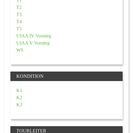
T1
T2
T3
T4
T5
UIAA IV Vorstieg
UIAA V Vorstieg
WS
KONDITION
K1
K2
K3
TOURLEITER