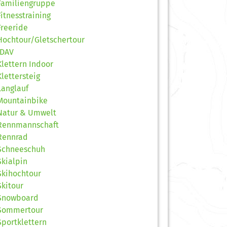
Familiengruppe
Fitnesstraining
Freeride
Hochtour/Gletschertour
JDAV
Klettern Indoor
Klettersteig
Langlauf
Mountainbike
Natur & Umwelt
Rennmannschaft
Rennrad
Schneeschuh
Skialpin
Skihochtour
Skitour
Snowboard
Sommertour
Sportklettern