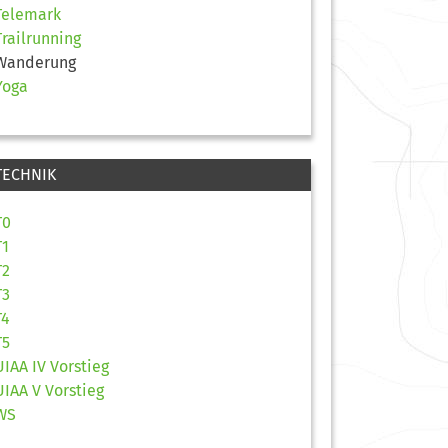
Telemark
Trailrunning
Wanderung
Yoga
TECHNIK
T0
T1
T2
T3
T4
T5
UIAA IV Vorstieg
UIAA V Vorstieg
WS