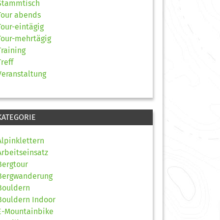
Stammtisch
Tour abends
Tour-eintägig
Tour-mehrtägig
Training
Treff
Veranstaltung
KATEGORIE
Alpinklettern
Arbeitseinsatz
Bergtour
Bergwanderung
Bouldern
Bouldern Indoor
E-Mountainbike