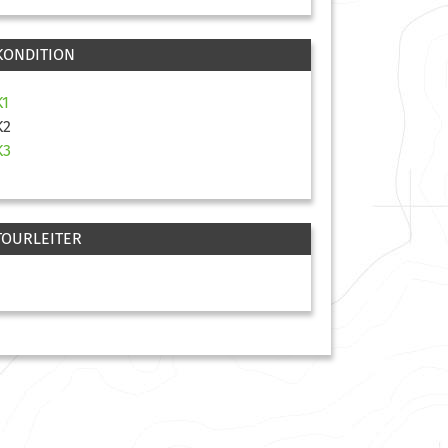
KONDITION
K1
K2
K3
TOURLEITER