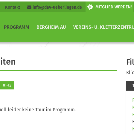
Kontakt
info@dav-ueberlingen.de
PROGRAMM
BERGHEIM AU
VEREINS- U. KLETTERZENTR
iten
Fi
Kli
=t2
ell leider keine Tour im Programm.