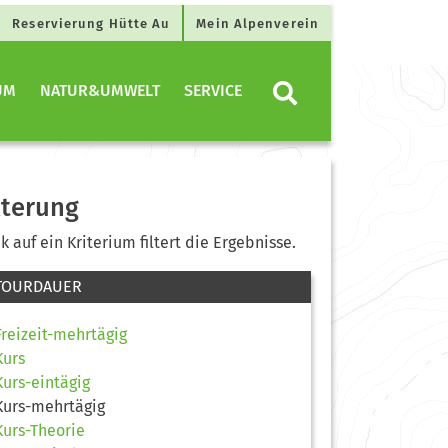
Reservierung Hütte Au
Mein Alpenverein
UM
NATUR&UMWELT
SERVICE
lterung
ck auf ein Kriterium filtert die Ergebnisse.
TOURDAUER
Freizeit-mehrtägig
Kurs
Kurs-eintägig
Kurs-mehrtägig
Kurs-Theorie