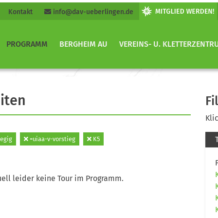
Kontakt
info@dav-ueberlingen.de
PROGRAMM
BERGHEIM AU
VEREINS- U. KLETTERZENTR
iten
Fi
Kli
egig
=uiaa-v-vorstieg
K5
ell leider keine Tour im Programm.