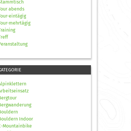
Stammtisch
Tour abends
Tour-eintägig
Tour-mehrtägig
Training
Treff
Veranstaltung
KATEGORIE
Alpinklettern
Arbeitseinsatz
Bergtour
Bergwanderung
Bouldern
Bouldern Indoor
E-Mountainbike