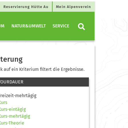
Reservierung Hütte Au
Mein Alpenverein
UM
NATUR&UMWELT
SERVICE
lterung
ck auf ein Kriterium filtert die Ergebnisse.
TOURDAUER
Freizeit-mehrtägig
Kurs
Kurs-eintägig
Kurs-mehrtägig
Kurs-Theorie