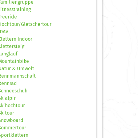
Familiengruppe
Fitnesstraining
Freeride
Hochtour/Gletschertour
JDAV
Klettern Indoor
Klettersteig
Langlauf
Mountainbike
Natur & Umwelt
Rennmannschaft
Rennrad
Schneeschuh
Skialpin
Skihochtour
Skitour
Snowboard
Sommertour
Sportklettern