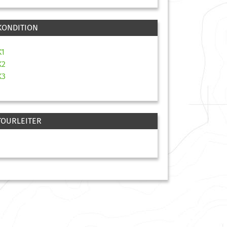
KONDITION
K1
K2
K3
TOURLEITER