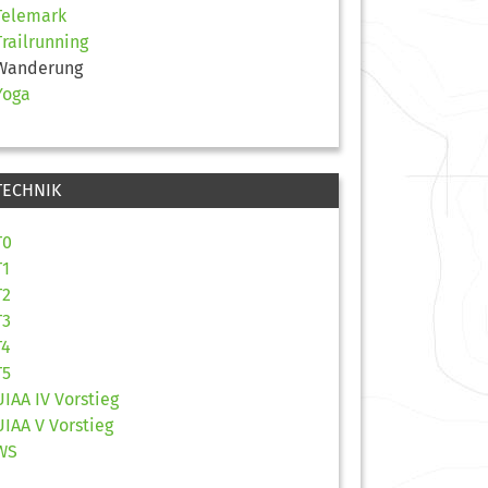
Telemark
Trailrunning
Wanderung
Yoga
TECHNIK
T0
T1
T2
T3
T4
T5
UIAA IV Vorstieg
UIAA V Vorstieg
WS