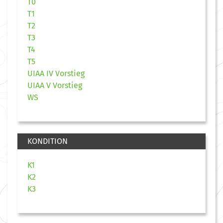
T0
T1
T2
T3
T4
T5
UIAA IV Vorstieg
UIAA V Vorstieg
WS
KONDITION
K1
K2
K3