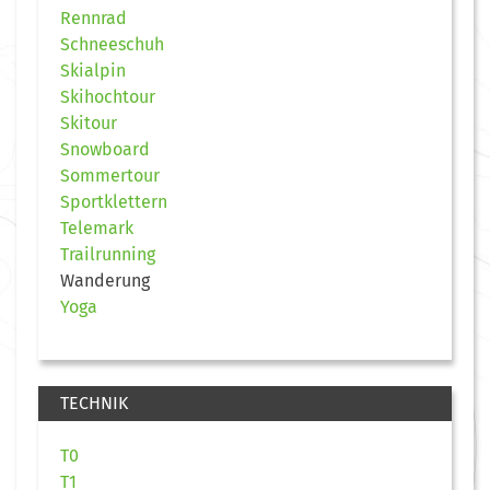
Rennrad
Schneeschuh
Skialpin
Skihochtour
Skitour
Snowboard
Sommertour
Sportklettern
Telemark
Trailrunning
Wanderung
Yoga
TECHNIK
T0
T1