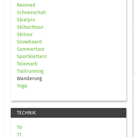
Rennrad
Schneeschuh
Skialpin
Skihochtour
Skitour
Snowboard
Sommertour
Sportklettern
Telemark
Trailrunning
Wanderung
Yoga
TECHNIK
T0
T1