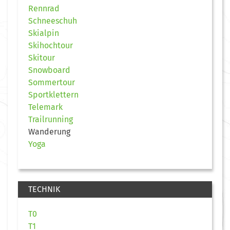
Rennrad
Schneeschuh
Skialpin
Skihochtour
Skitour
Snowboard
Sommertour
Sportklettern
Telemark
Trailrunning
Wanderung
Yoga
TECHNIK
T0
T1