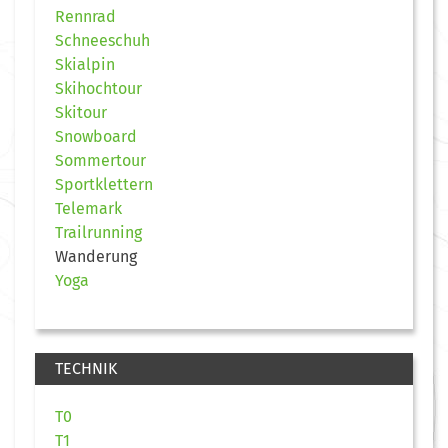
Rennrad
Schneeschuh
Skialpin
Skihochtour
Skitour
Snowboard
Sommertour
Sportklettern
Telemark
Trailrunning
Wanderung
Yoga
TECHNIK
T0
T1