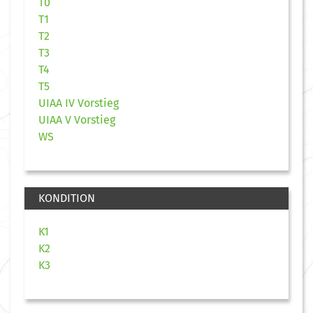
T0
T1
T2
T3
T4
T5
UIAA IV Vorstieg
UIAA V Vorstieg
WS
KONDITION
K1
K2
K3