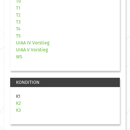
T0
T1
T2
T3
T4
T5
UIAA IV Vorstieg
UIAA V Vorstieg
WS
KONDITION
K1
K2
K3