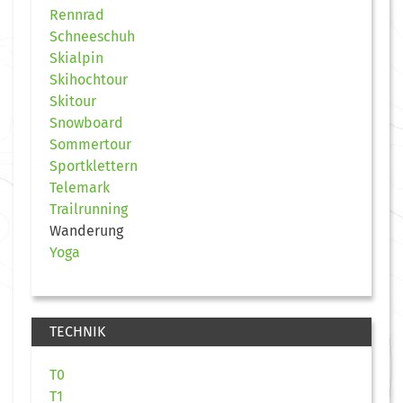
Rennrad
Schneeschuh
Skialpin
Skihochtour
Skitour
Snowboard
Sommertour
Sportklettern
Telemark
Trailrunning
Wanderung
Yoga
TECHNIK
T0
T1