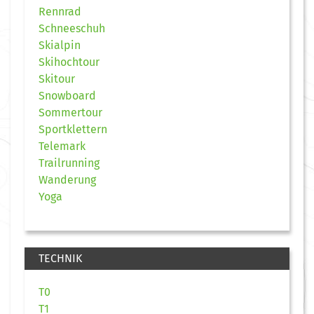
Rennrad
Schneeschuh
Skialpin
Skihochtour
Skitour
Snowboard
Sommertour
Sportklettern
Telemark
Trailrunning
Wanderung
Yoga
TECHNIK
T0
T1