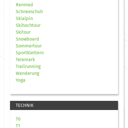
Rennrad
Schneeschuh
Skialpin
Skihochtour
Skitour
Snowboard
Sommertour
Sportklettern
Telemark
Trailrunning
Wanderung
Yoga
TECHNIK
T0
T1