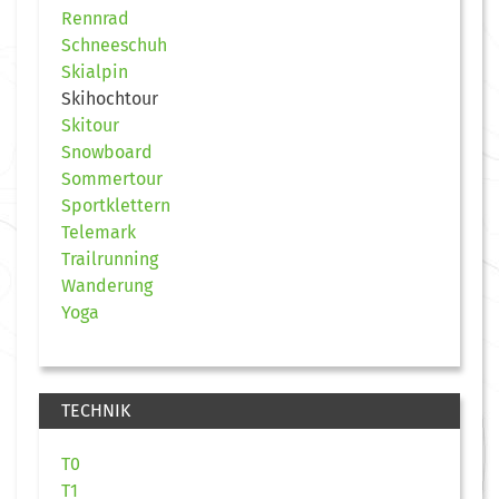
Rennrad
Schneeschuh
Skialpin
Skihochtour
Skitour
Snowboard
Sommertour
Sportklettern
Telemark
Trailrunning
Wanderung
Yoga
TECHNIK
T0
T1