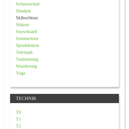
Schneeschuh
Skialpin
Skihochtour
Skitour
Snowboard
Sommertour
Sportklettern
Telemark
Trailrunning
Wanderung
Yoga
TECHNIK
T0
T1
T2