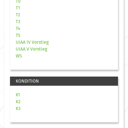
T0
T1
T2
T3
T4
T5
UIAA IV Vorstieg
UIAA V Vorstieg
WS
KONDITION
K1
K2
K3