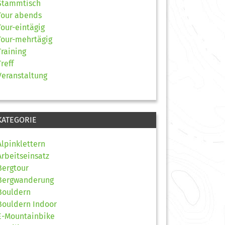
Stammtisch
Tour abends
Tour-eintägig
Tour-mehrtägig
Training
Treff
Veranstaltung
KATEGORIE
Alpinklettern
Arbeitseinsatz
Bergtour
Bergwanderung
Bouldern
Bouldern Indoor
E-Mountainbike