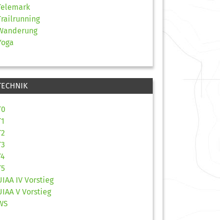
Telemark
Trailrunning
Wanderung
Yoga
TECHNIK
T0
T1
T2
T3
T4
T5
UIAA IV Vorstieg
UIAA V Vorstieg
WS