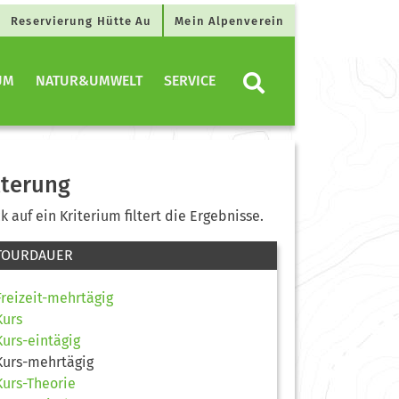
Reservierung Hütte Au
Mein Alpenverein
UM
NATUR&UMWELT
SERVICE
lterung
ck auf ein Kriterium filtert die Ergebnisse.
TOURDAUER
Freizeit-mehrtägig
Kurs
Kurs-eintägig
Kurs-mehrtägig
Kurs-Theorie