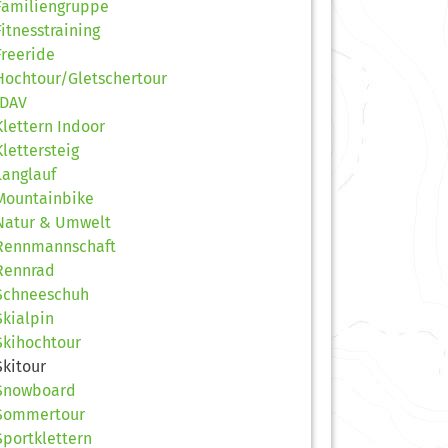
Familiengruppe
Fitnesstraining
Freeride
Hochtour/Gletschertour
JDAV
Klettern Indoor
Klettersteig
Langlauf
Mountainbike
Natur & Umwelt
Rennmannschaft
Rennrad
Schneeschuh
Skialpin
Skihochtour
Skitour
Snowboard
Sommertour
Sportklettern