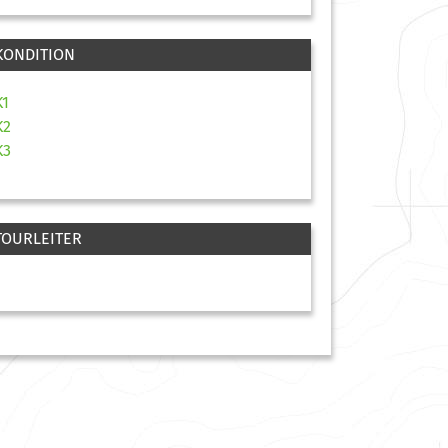
KONDITION
K1
K2
K3
TOURLEITER