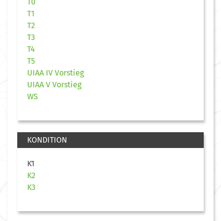
T0
T1
T2
T3
T4
T5
UIAA IV Vorstieg
UIAA V Vorstieg
WS
KONDITION
K1
K2
K3