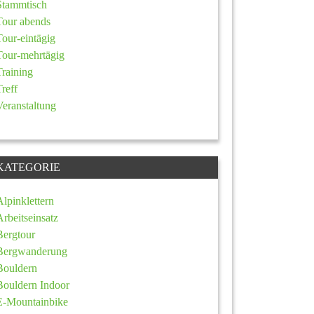
Stammtisch
Tour abends
Tour-eintägig
Tour-mehrtägig
Training
Treff
Veranstaltung
KATEGORIE
Alpinklettern
Arbeitseinsatz
Bergtour
Bergwanderung
Bouldern
Bouldern Indoor
E-Mountainbike