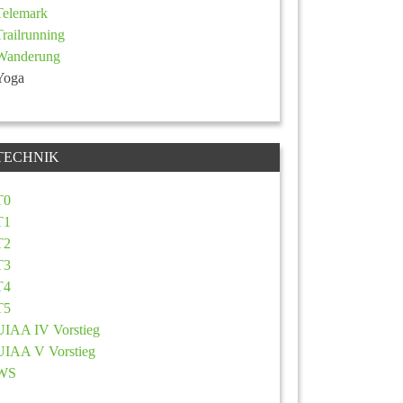
Telemark
Trailrunning
Wanderung
Yoga
TECHNIK
T0
T1
T2
T3
T4
T5
UIAA IV Vorstieg
UIAA V Vorstieg
WS