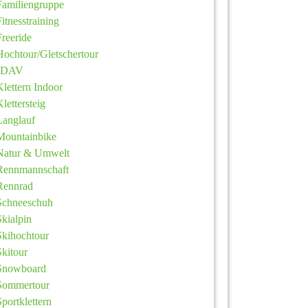
Familiengruppe
Fitnesstraining
Freeride
Hochtour/Gletschertour
JDAV
Klettern Indoor
Klettersteig
Langlauf
Mountainbike
Natur & Umwelt
Rennmannschaft
Rennrad
Schneeschuh
Skialpin
Skihochtour
Skitour
Snowboard
Sommertour
Sportklettern