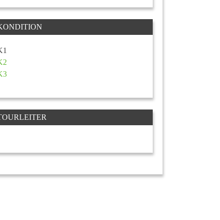
KONDITION
K1
K2
K3
TOURLEITER