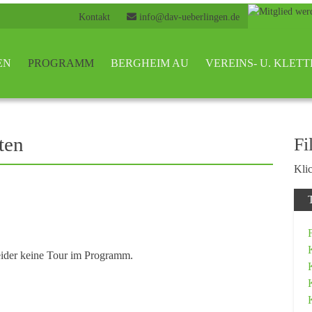
Kontakt
info@dav-ueberlingen.de
EN
PROGRAMM
BERGHEIM AU
VEREINS- U. KLE
ten
Fi
Klic
eider keine Tour im Programm.