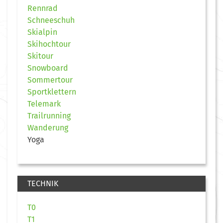
Rennrad
Schneeschuh
Skialpin
Skihochtour
Skitour
Snowboard
Sommertour
Sportklettern
Telemark
Trailrunning
Wanderung
Yoga
TECHNIK
T0
T1