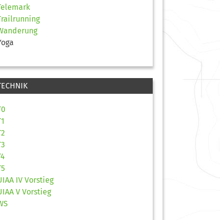
Telemark
Trailrunning
Wanderung
Yoga
TECHNIK
T0
T1
T2
T3
T4
T5
UIAA IV Vorstieg
UIAA V Vorstieg
WS