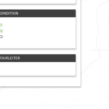
KONDITION
K1
K2
K3
TOURLEITER