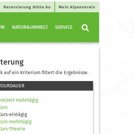
Reservierung Hütte Au
Mein Alpenverein
UM
NATUR&UMWELT
SERVICE
lterung
ck auf ein Kriterium filtert die Ergebnisse.
TOURDAUER
Freizeit-mehrtägig
Kurs
Kurs-eintägig
Kurs-mehrtägig
Kurs-Theorie