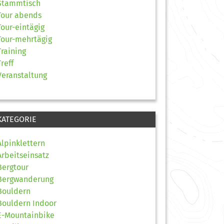
Stammtisch
Tour abends
Tour-eintägig
Tour-mehrtägig
Training
Treff
Veranstaltung
KATEGORIE
Alpinklettern
Arbeitseinsatz
Bergtour
Bergwanderung
Bouldern
Bouldern Indoor
E-Mountainbike