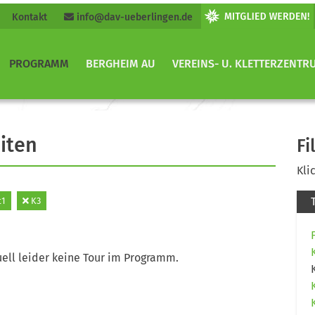
Kontakt
info@dav-ueberlingen.de
PROGRAMM
BERGHEIM AU
VEREINS- U. KLETTERZENTR
iten
Fi
Kli
t1
K3
ell leider keine Tour im Programm.