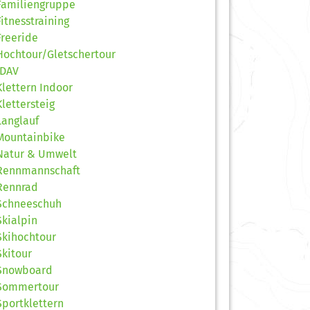
Familiengruppe
Fitnesstraining
Freeride
Hochtour/Gletschertour
JDAV
Klettern Indoor
Klettersteig
Langlauf
Mountainbike
Natur & Umwelt
Rennmannschaft
Rennrad
Schneeschuh
Skialpin
Skihochtour
Skitour
Snowboard
Sommertour
Sportklettern