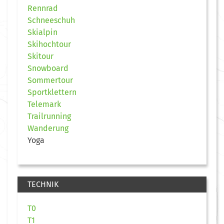
Rennrad
Schneeschuh
Skialpin
Skihochtour
Skitour
Snowboard
Sommertour
Sportklettern
Telemark
Trailrunning
Wanderung
Yoga
TECHNIK
T0
T1