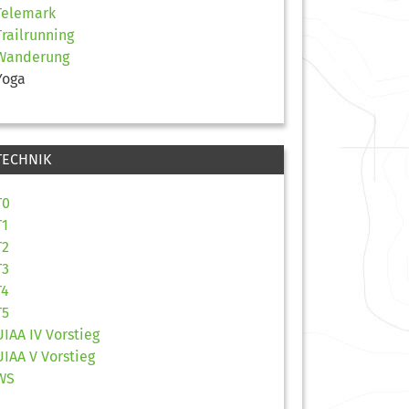
Telemark
Trailrunning
Wanderung
Yoga
TECHNIK
T0
T1
T2
T3
T4
T5
UIAA IV Vorstieg
UIAA V Vorstieg
WS