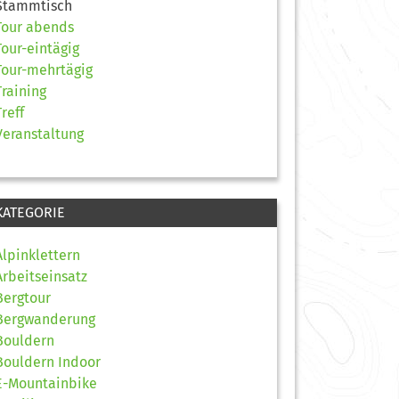
Stammtisch
Tour abends
Tour-eintägig
Tour-mehrtägig
Training
Treff
Veranstaltung
KATEGORIE
Alpinklettern
Arbeitseinsatz
Bergtour
Bergwanderung
Bouldern
Bouldern Indoor
E-Mountainbike