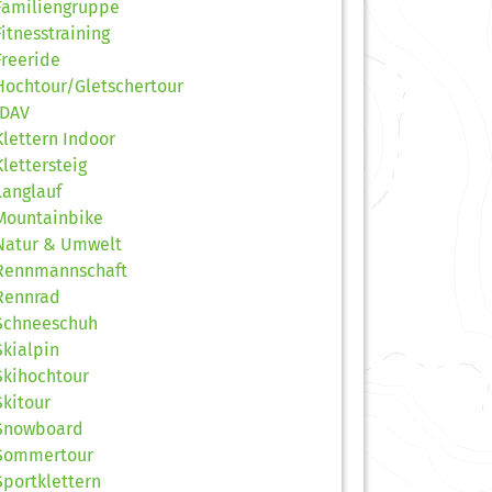
Familiengruppe
Fitnesstraining
Freeride
Hochtour/Gletschertour
JDAV
Klettern Indoor
Klettersteig
Langlauf
Mountainbike
Natur & Umwelt
Rennmannschaft
Rennrad
Schneeschuh
Skialpin
Skihochtour
Skitour
Snowboard
Sommertour
Sportklettern