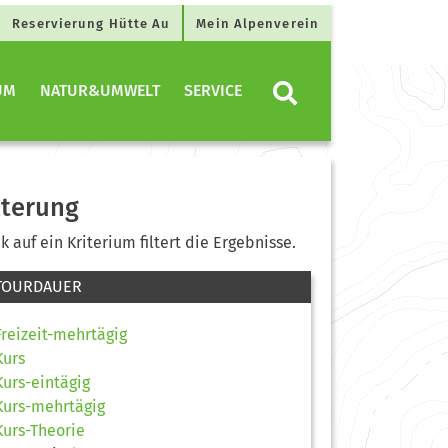
Reservierung Hütte Au
Mein Alpenverein
UM
NATUR&UMWELT
SERVICE
lterung
ck auf ein Kriterium filtert die Ergebnisse.
TOURDAUER
Freizeit-mehrtägig
Kurs
Kurs-eintägig
Kurs-mehrtägig
Kurs-Theorie