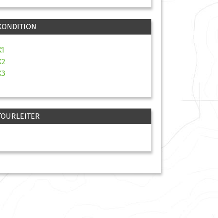
KONDITION
K1
K2
K3
TOURLEITER