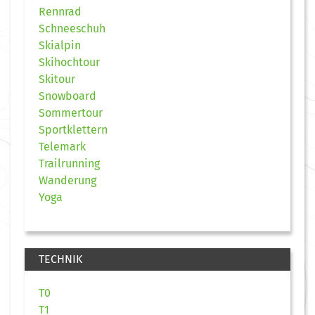
Rennrad
Schneeschuh
Skialpin
Skihochtour
Skitour
Snowboard
Sommertour
Sportklettern
Telemark
Trailrunning
Wanderung
Yoga
TECHNIK
T0
T1