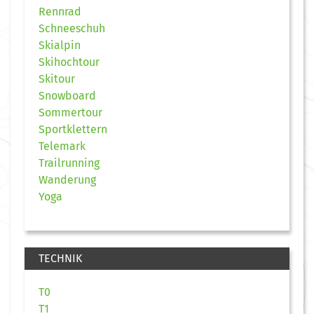
Rennrad
Schneeschuh
Skialpin
Skihochtour
Skitour
Snowboard
Sommertour
Sportklettern
Telemark
Trailrunning
Wanderung
Yoga
TECHNIK
T0
T1