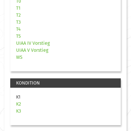
T0
T1
T2
T3
T4
T5
UIAA IV Vorstieg
UIAA V Vorstieg
WS
KONDITION
K1
K2
K3