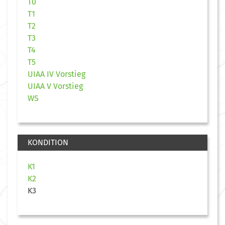
T0
T1
T2
T3
T4
T5
UIAA IV Vorstieg
UIAA V Vorstieg
WS
KONDITION
K1
K2
K3