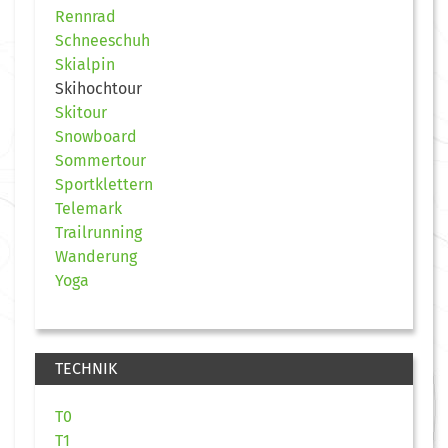
Rennrad
Schneeschuh
Skialpin
Skihochtour
Skitour
Snowboard
Sommertour
Sportklettern
Telemark
Trailrunning
Wanderung
Yoga
TECHNIK
T0
T1