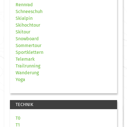
Rennrad
Schneeschuh
Skialpin
Skihochtour
Skitour
Snowboard
Sommertour
Sportklettern
Telemark
Trailrunning
Wanderung
Yoga
TECHNIK
T0
T1