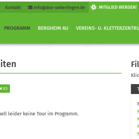
Kontakt
info@dav-ueberlingen.de
PROGRAMM
BERGHEIM AU
VEREINS- U. KLETTERZENTR
iten
Fi
Kli
K5
ell leider keine Tour im Programm.