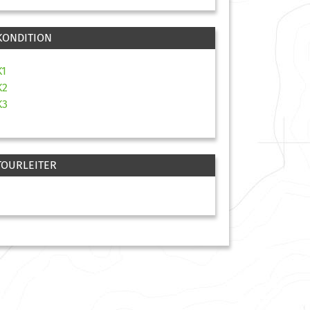
KONDITION
K1
K2
K3
TOURLEITER