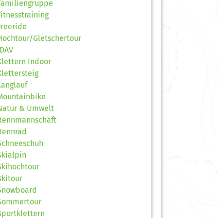
Familiengruppe
Fitnesstraining
Freeride
Hochtour/Gletschertour
JDAV
Klettern Indoor
Klettersteig
Langlauf
Mountainbike
Natur & Umwelt
Rennmannschaft
Rennrad
Schneeschuh
Skialpin
Skihochtour
Skitour
Snowboard
Sommertour
Sportklettern