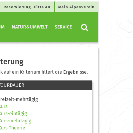
Reservierung Hütte Au
Mein Alpenverein
UM
NATUR&UMWELT
SERVICE
lterung
ck auf ein Kriterium filtert die Ergebnisse.
TOURDAUER
Freizeit-mehrtägig
Kurs
Kurs-eintägig
Kurs-mehrtägig
Kurs-Theorie