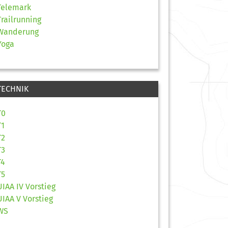
Telemark
Trailrunning
Wanderung
Yoga
TECHNIK
T0
T1
T2
T3
T4
T5
UIAA IV Vorstieg
UIAA V Vorstieg
WS