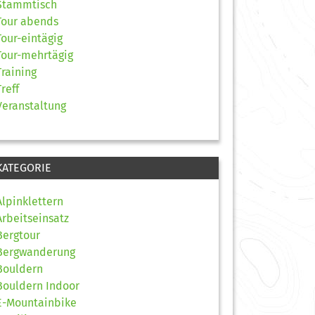
Stammtisch
Tour abends
Tour-eintägig
Tour-mehrtägig
Training
Treff
Veranstaltung
KATEGORIE
Alpinklettern
Arbeitseinsatz
Bergtour
Bergwanderung
Bouldern
Bouldern Indoor
E-Mountainbike