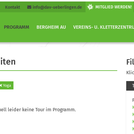
Kontakt
info@dav-ueberlingen.de
PROGRAMM
BERGHEIM AU
VEREINS- U. KLETTERZENTR
iten
Fi
Kli
Yoga
ell leider keine Tour im Programm.