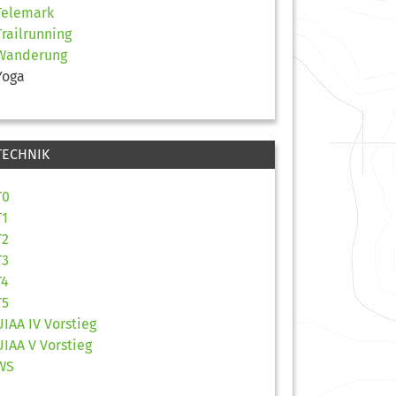
Telemark
Trailrunning
Wanderung
Yoga
TECHNIK
T0
T1
T2
T3
T4
T5
UIAA IV Vorstieg
UIAA V Vorstieg
WS