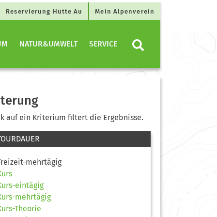
Reservierung Hütte Au
Mein Alpenverein
UM
NATUR&UMWELT
SERVICE
lterung
ck auf ein Kriterium filtert die Ergebnisse.
TOURDAUER
Freizeit-mehrtägig
Kurs
Kurs-eintägig
Kurs-mehrtägig
Kurs-Theorie