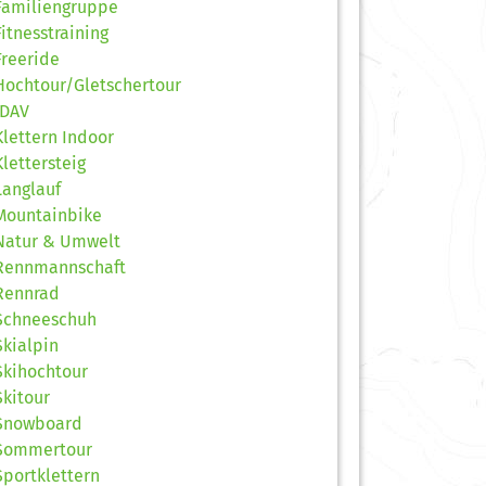
Familiengruppe
Fitnesstraining
Freeride
Hochtour/Gletschertour
JDAV
Klettern Indoor
Klettersteig
Langlauf
Mountainbike
Natur & Umwelt
Rennmannschaft
Rennrad
Schneeschuh
Skialpin
Skihochtour
Skitour
Snowboard
Sommertour
Sportklettern