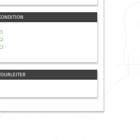
KONDITION
K1
K2
K3
TOURLEITER