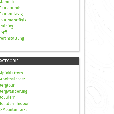
Stammtisch
Tour abends
Tour-eintägig
Tour-mehrtägig
Training
Treff
Veranstaltung
KATEGORIE
Alpinklettern
Arbeitseinsatz
Bergtour
Bergwanderung
Bouldern
Bouldern Indoor
E-Mountainbike