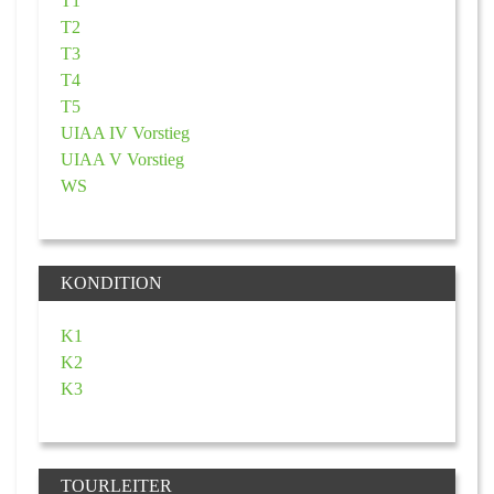
T1
T2
T3
T4
T5
UIAA IV Vorstieg
UIAA V Vorstieg
WS
KONDITION
K1
K2
K3
TOURLEITER