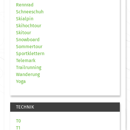
Rennrad
Schneeschuh
Skialpin
Skihochtour
Skitour
Snowboard
Sommertour
Sportklettern
Telemark
Trailrunning
Wanderung
Yoga
TECHNIK
T0
T1