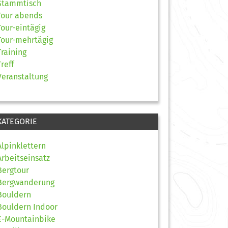
Stammtisch
Tour abends
Tour-eintägig
Tour-mehrtägig
Training
Treff
Veranstaltung
KATEGORIE
Alpinklettern
Arbeitseinsatz
Bergtour
Bergwanderung
Bouldern
Bouldern Indoor
E-Mountainbike