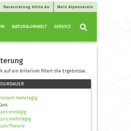
Reservierung Hütte Au
Mein Alpenverein
UM
NATUR&UMWELT
SERVICE
lterung
ck auf ein Kriterium filtert die Ergebnisse.
TOURDAUER
Freizeit-mehrtägig
Kurs
Kurs-eintägig
Kurs-mehrtägig
Kurs-Theorie