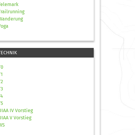
Telemark
Trailrunning
Wanderung
Yoga
TECHNIK
T0
T1
T2
T3
T4
T5
UIAA IV Vorstieg
UIAA V Vorstieg
WS