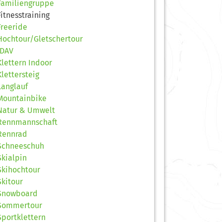
Familiengruppe
Fitnesstraining
Freeride
Hochtour/Gletschertour
JDAV
Klettern Indoor
Klettersteig
Langlauf
Mountainbike
Natur & Umwelt
Rennmannschaft
Rennrad
Schneeschuh
Skialpin
Skihochtour
Skitour
Snowboard
Sommertour
Sportklettern