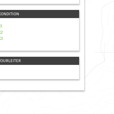
KONDITION
K1
K2
K3
TOURLEITER