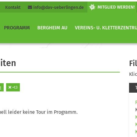
Kontakt
info@dav-ueberlingen.de
PROGRAMM
BERGHEIM AU
VEREINS- U. KLETTERZENTR
iten
Fi
Kli
g
=t3
ell leider keine Tour im Programm.