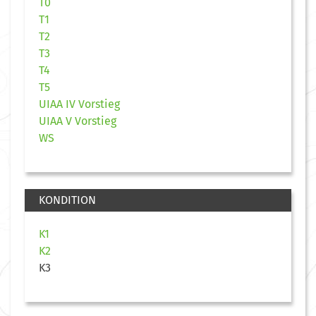
T0
T1
T2
T3
T4
T5
UIAA IV Vorstieg
UIAA V Vorstieg
WS
KONDITION
K1
K2
K3